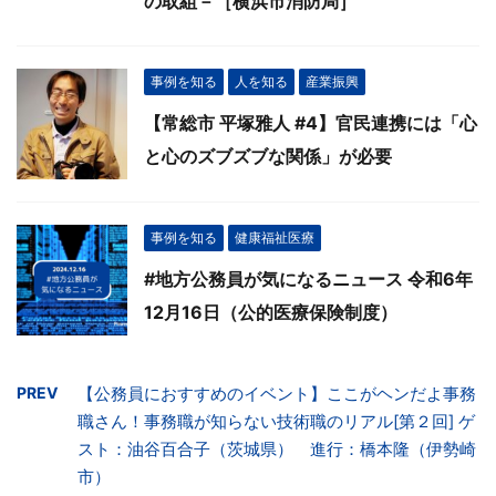
の取組－［横浜市消防局］
事例を知る
人を知る
産業振興
【常総市 平塚雅人 #4】官民連携には「心
と心のズブズブな関係」が必要
事例を知る
健康福祉医療
#地方公務員が気になるニュース 令和6年
12月16日（公的医療保険制度）
PREV
【公務員におすすめのイベント】ここがヘンだよ事務
職さん！事務職が知らない技術職のリアル[第２回] ゲ
スト：油谷百合子（茨城県） 進行：橋本隆（伊勢崎
市）