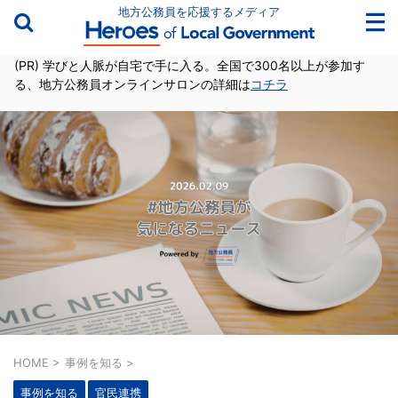
地方公務員を応援するメディア
(PR) 学びと人脈が自宅で手に入る。全国で300名以上が参加す
る、地方公務員オンラインサロンの詳細は
コチラ
HOME
>
事例を知る
>
事例を知る
官民連携