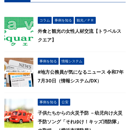
コラム
事例を知る
観光／ＰＲ
外食と観光の女性人材交流【トラベルス
クエア】
事例を知る
情報システム
#地方公務員が気になるニュース 令和7年
7月30日（情報システム/DX）
事例を知る
公安
子供たちからの火災予防 －幼児向け火災
予防ソング「それゆけ！キッズ消防隊」