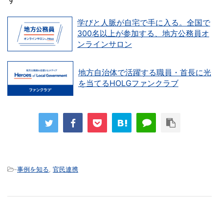
学びと人脈が自宅で手に入る。全国で
300名以上が参加する、地方公務員オ
ンラインサロン
地方自治体で活躍する職員・首長に光
を当てるHOLGファンクラブ
-
事例を知る
,
官民連携