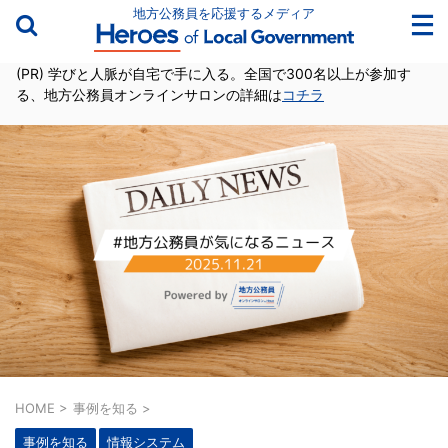
地方公務員を応援するメディア
(PR) 学びと人脈が自宅で手に入る。全国で300名以上が参加す
る、地方公務員オンラインサロンの詳細は
コチラ
HOME
>
事例を知る
>
事例を知る
情報システム