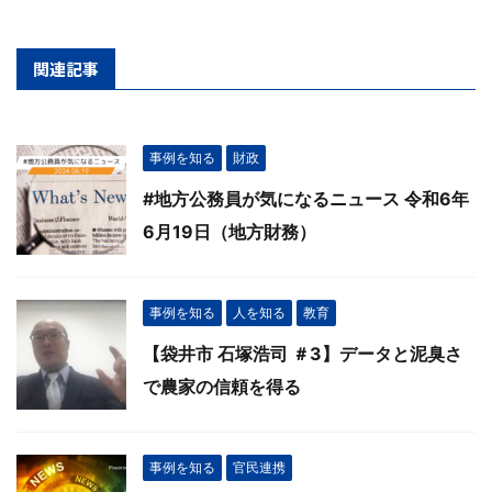
関連記事
事例を知る
財政
#地方公務員が気になるニュース 令和6年
6月19日（地方財務）
事例を知る
人を知る
教育
【袋井市 石塚浩司 ＃3】データと泥臭さ
で農家の信頼を得る
事例を知る
官民連携