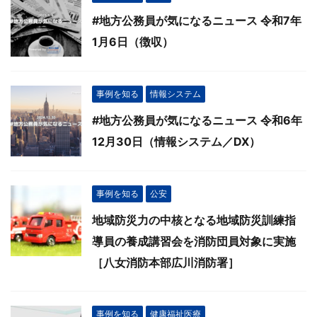
#地方公務員が気になるニュース 令和7年
1月6日（徴収）
事例を知る
情報システム
#地方公務員が気になるニュース 令和6年
12月30日（情報システム／DX）
事例を知る
公安
地域防災力の中核となる地域防災訓練指
導員の養成講習会を消防団員対象に実施
［八女消防本部広川消防署］
事例を知る
健康福祉医療