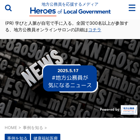
地方公務員を応援するメディア
(PR) 学びと人脈が自宅で手に入る。全国で300名以上が参加す
る、地方公務員オンラインサロンの詳細は
コチラ
HOME
>
事例を知る
>
事例を知る
健康福祉医療