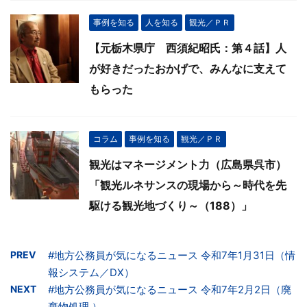
事例を知る
人を知る
観光／ＰＲ
【元栃木県庁 西須紀昭氏：第４話】人
が好きだったおかげで、みんなに支えて
もらった
コラム
事例を知る
観光／ＰＲ
観光はマネージメント力（広島県呉市）
「観光ルネサンスの現場から～時代を先
駆ける観光地づくり～（188）」
PREV
#地方公務員が気になるニュース 令和7年1月31日（情
報システム／DX）
NEXT
#地方公務員が気になるニュース 令和7年2月2日（廃
棄物処理 ）