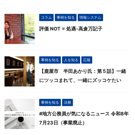
コラム
事例を知る
情報システム
評価 NOT = 処遇-高倉万記子
事例を知る
人を知る
広報
【鹿屋市 半田あかり氏：第５話】一緒
にツッコまれて、一緒にズッコケたい
事例を知る
法務
#地方公務員が気になるニュース 令和8年
7月23日（事業廃止）