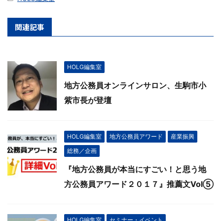
関連記事
HOLG編集室
地方公務員オンラインサロン、生駒市小
紫市長が登壇
HOLG編集室
地方公務員アワード
産業振興
総務／企画
『地方公務員が本当にすごい！と思う地
方公務員アワード２０１７』推薦文Vol⑤
HOLG編集室
セミナー・イベント