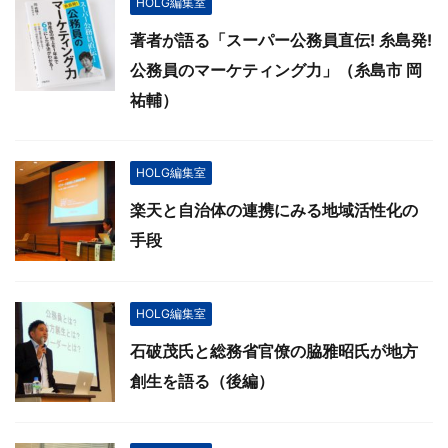
HOLG編集室
著者が語る「スーパー公務員直伝! 糸島発!
公務員のマーケティング力」（糸島市 岡
祐輔）
HOLG編集室
楽天と自治体の連携にみる地域活性化の
手段
HOLG編集室
石破茂氏と総務省官僚の脇雅昭氏が地方
創生を語る（後編）