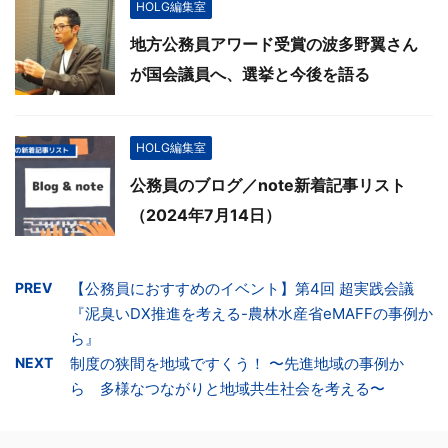
HOLG編集室
地方公務員アワード受賞の波多野翼さん
が国会議員へ、選挙と今後を語る
HOLG編集室
公務員のブログ／note新着記事リスト
（2024年7月14日）
PREV
【公務員におすすめのイベント】第4回 超実践会議
『泥臭いDX推進を考える-農林水産省eMAFFの事例か
ら』
NEXT
制度の狭間を地域ですくう！ 〜先進地域の事例か
ら 多様なつながりと地域共生社会を考える〜