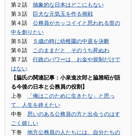
第２話
抽象的な日本はどこにもない
第３話
巨大な元気玉を作る挑戦
第４話
公務員がカッコイイと思われる世の
中を創りたい
第５話
５歳の時に幼稚園の中退を決断
第６話
このままだと そのうち死ぬわ
第７話
行政のパワーは お金や規制だけで
はない
【脇氏の関連記事：小泉進次郎と脇雅昭が語
る今後の日本と公務員の役割】
上巻
「俺はこのために生きたな」と思っ
て、人生を終えたい
中巻
思いのある公務員の方と出会うのはす
ごく嬉しい
下巻
地方公務員の人たちには、自分たちの