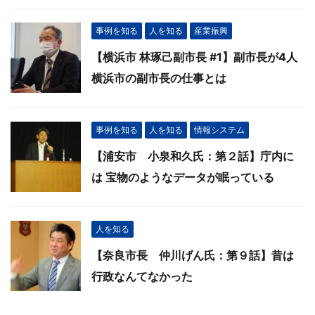
事例を知る
人を知る
産業振興
【横浜市 林琢己副市長 #1】副市長が4人
横浜市の副市長の仕事とは
事例を知る
人を知る
情報システム
【浦安市 小泉和久氏：第２話】庁内に
は 宝物のようなデータが眠っている
人を知る
【奈良市長 仲川げん氏：第９話】昔は
行政なんてなかった