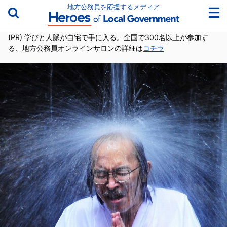
地方公務員を応援するメディア
(PR) 学びと人脈が自宅で手に入る。全国で300名以上が参加す
る、地方公務員オンラインサロンの詳細は
コチラ