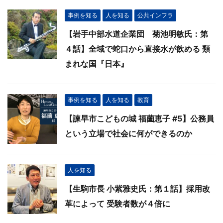
事例を知る
人を知る
公共インフラ
【岩手中部水道企業団 菊池明敏氏：第
４話】全域で蛇口から直接水が飲める 類
まれな国『日本』
事例を知る
人を知る
教育
【諫早市こどもの城 福薗恵子 #5】公務員
という立場で社会に何ができるのか
人を知る
【生駒市長 小紫雅史氏：第１話】採用改
革によって 受験者数が４倍に