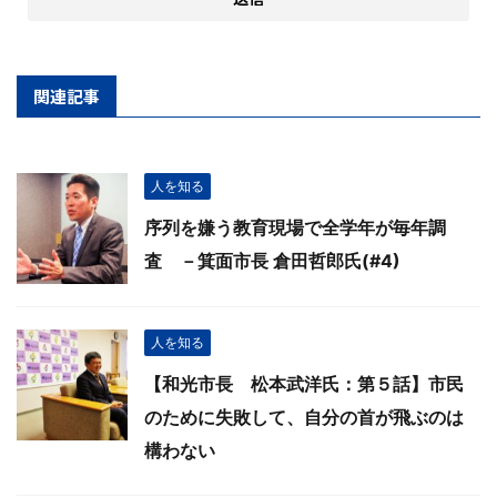
関連記事
人を知る
序列を嫌う教育現場で全学年が毎年調
査 －箕面市長 倉田哲郎氏(#4)
人を知る
【和光市長 松本武洋氏：第５話】市民
のために失敗して、自分の首が飛ぶのは
構わない