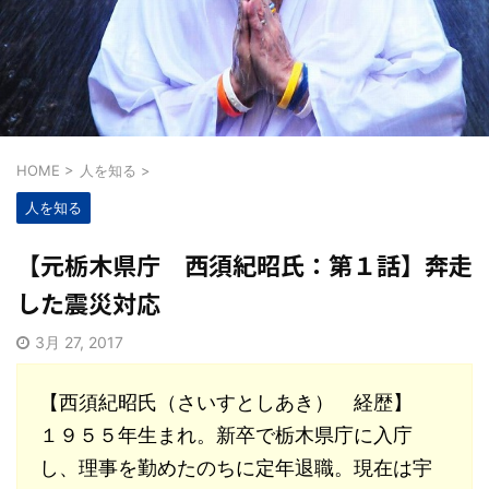
HOME
>
人を知る
>
人を知る
【元栃木県庁 西須紀昭氏：第１話】奔走
した震災対応
3月 27, 2017
【西須紀昭氏（さいすとしあき） 経歴】
１９５５年生まれ。新卒で栃木県庁に入庁
し、理事を勤めたのちに定年退職。現在は宇