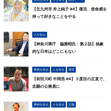
【北九州市 井上純子 #4】復活、使命感を
持って好きなことをやる
人を知る
【神奈川県庁 脇雅昭氏：第２話】抽象
的な日本はどこにもない
事例を知る
人を知る
環境
【有田川町 中岡浩 #4】３度目の正直で、
念願の公務員に
事例を知る
人を知る
広報