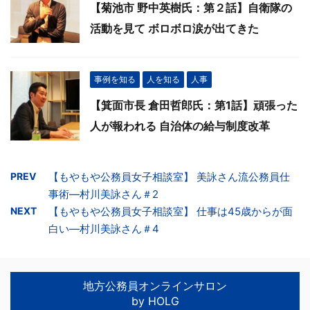
【菊池市 野中英樹氏：第２話】自衛隊の
活動を見て ボロボロ涙が出てきた
事例を知る
人を知る
人事
【箕面市長 倉田哲郎氏：第1話】頑張った
人が報われる 自治体の給与制度改革
PREV
【もやもや公務員女子相談室】 美詠さん流公務員仕
事術―村川美詠さん＃2
NEXT
【もやもや公務員女子相談室】 仕事は45歳からが面
白い―村川美詠さん＃4
地方公務員オンラインサロン
by HOLG