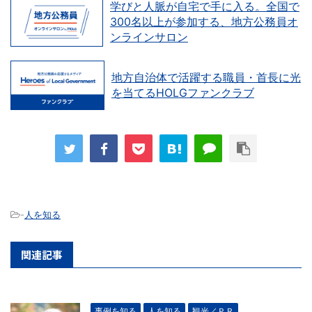
学びと人脈が自宅で手に入る。全国で
300名以上が参加する、地方公務員オ
ンラインサロン
地方自治体で活躍する職員・首長に光
を当てるHOLGファンクラブ
-
人を知る
関連記事
事例を知る
人を知る
観光／ＰＲ