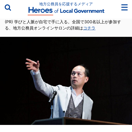
地方公務員を応援するメディア
(PR) 学びと人脈が自宅で手に入る。全国で300名以上が参加す
る、地方公務員オンラインサロンの詳細は
コチラ