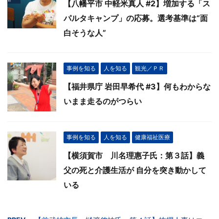
【八幡平市 中軽米真人 #2】増加する「ス
パルタキャンプ」の応募。選考基準は“面
白そうな人”
事例を知る
人を知る
観光／ＰＲ
【福井県庁 岩田早希代 #3】何もわからな
いまま走るのがつらい
事例を知る
人を知る
健康福祉医療
【横須賀市 川名理惠子氏：第３話】義
父の死と介護生活が 自分を突き動かして
いる