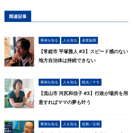
関連記事
事例を知る
人を知る
産業振興
【常総市 平塚雅人 #3】スピード感のない
地方自治体は持続できない
事例を知る
人を知る
観光／ＰＲ
【流山市 河尻和佳子 #3】行政が場所を用
意すればママの夢も叶う
事例を知る
人を知る
総務／企画