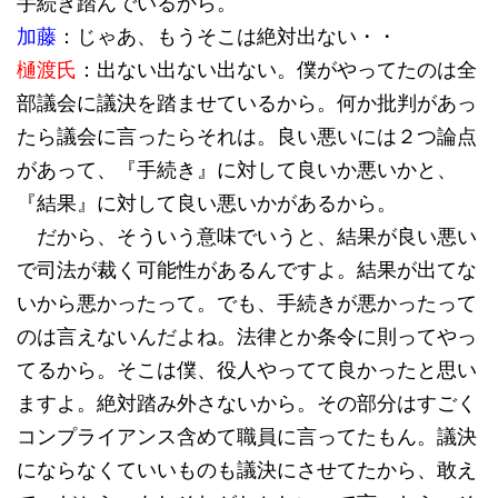
手続き踏んでいるから。
加藤
：じゃあ、もうそこは絶対出ない・・
樋渡氏
：出ない出ない出ない。僕がやってたのは全
部議会に議決を踏ませているから。何か批判があっ
たら議会に言ったらそれは。良い悪いには２つ論点
があって、『手続き』に対して良いか悪いかと、
『結果』に対して良い悪いかがあるから。
だから、そういう意味でいうと、結果が良い悪い
で司法が裁く可能性があるんですよ。結果が出てな
いから悪かったって。でも、手続きが悪かったって
のは言えないんだよね。法律とか条令に則ってやっ
てるから。そこは僕、役人やってて良かったと思い
ますよ。絶対踏み外さないから。その部分はすごく
コンプライアンス含めて職員に言ってたもん。議決
にならなくていいものも議決にさせてたから、敢え