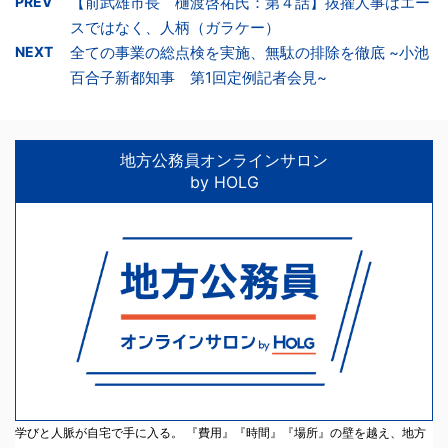
PREV
【前武雄市長 樋渡啓祐氏：第４話】抜擢人事はエー
スではなく、人柄（ガラケー）
NEXT
全ての事業の総点検を実施、無駄の排除を徹底 ~小池
百合子新都知事 第1回定例記者会見~
地方公務員オンラインサロン
by HOLG
学びと人脈が自宅で手に入る。 『費用』『時間』『場所』の壁を越え、地方