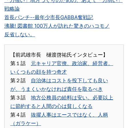
「力強い」地方づくりのための、あえて「力弱い」
戦略論
首長パンチ--最年少市長GABBA奮戦記
沸騰! 図書館 100万人が訪れた驚きのハコモノ
反省しない。
【前武雄市長 樋渡啓祐氏インタビュー】
第１話
元キャリア官僚、政治家、経営者。
いくつもの顔を持つ奇才
第２話
自治体はコストを投下しても良い
が、うまくいかなければ責任を取るべき
第３話
地方公務員の給料は安い。必要以上
に節約すると人間の心は貧しくなる
第４話
抜擢人事はエースではなく、人柄
（ガラケー）