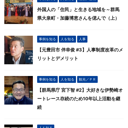
外国人の「住民」と生きる地域を～群馬
県大泉町・加藤博恵さんを偲んで（上）
事例を知る
人を知る
人事
【元豊田市 伴幸俊 #3】人事制度改革のメ
リットとデメリット
事例を知る
人を知る
観光／ＰＲ
【群馬県庁 宮下智 #2】大好きな伊勢崎オ
ートレース存続のため10年以上活動を継
続
人を知る