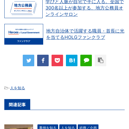
学びと人脈が自宅で手に入る。全国で
300名以上が参加する、地方公務員オ
ンラインサロン
地方自治体で活躍する職員・首長に光
を当てるHOLGファンクラブ
-
人を知る
関連記事
事例を知る
人を知る
総務／企画