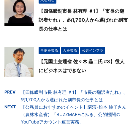
【四條畷副市長 林有理 ＃1】「市長の翻
訳者たれ」、約1,700人から選ばれた副市
長の仕事とは
事例を知る
人を知る
公共インフラ
【元国土交通省 佐々木 晶二氏 #3】役人
にビジネスはできない
PREV
【四條畷副市長 林有理 ＃1】「市長の翻訳者たれ」、
約1,700人から選ばれた副市長の仕事とは
NEXT
【公務員におすすめのイベント】講演-松本 純子さん
（農林水産省）「BUZZMAFFにみる、公的機関の
YouTubeアカウント運営実務」