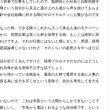
う部署で仕事をしていたので、取締役とか社長と比較的接す
陣という自分から見ると遥か上の人達から声を掛けてもらえ
針や会社組織に対する関心やロイヤルティにも繋がるのです
なった時、できる限りこれから入って来る人達のモチベーシ
から、民間企業は良い人材を採用する為、もしくは絶対に辞
わけですよ。それが行政にはないと感じました。所謂、採用
是認論者じゃないけれど、そのくらいの必死さをやっぱり公
話が出てくるんですけど、採用プロセスそのものにはどうし
れ自体がある意味不公平な話でしょう。
から預かっている税金を、最高の人材で運用する為に人事の
採る為に全力を尽くせという意味で、自分も率先して全力を
いないので、これは市長という人間からしかできないことで
嬉しいし、「市長から電話くれるような自治体です」という