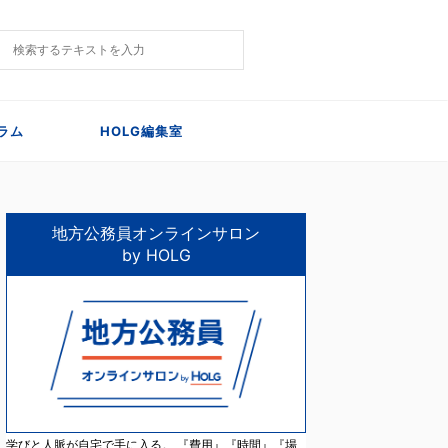
ラム
HOLG編集室
地方公務員オンラインサロン
by HOLG
学びと人脈が自宅で手に入る。 『費用』『時間』『場