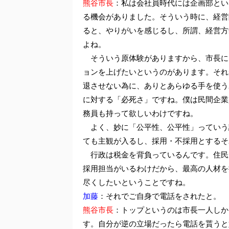
熊谷市長
：私は会社員時代には企画部とい
る機会がありました。そういう時に、経営
ると、やりがいを感じるし、所謂、経営方
よね。
そういう原体験がありますから、市長に
ョンを上げたいというのがあります。それ
退させない為に、ありとあらゆる手を使う
に対する「必死さ」ですね。僕は民間企業
務員も持って欲しいわけですね。
よく、妙に「公平性、公平性」っていう
ても主観が入るし、採用・不採用とするそ
行政は税金を背負っているんです。住民
採用担当がいるわけだから、最高の人材を
尽くしたいということですね。
加藤
：それでご自身で電話をされたと。
熊谷市長
：トップというのは市長一人しか
す。自分が逆の立場だったら電話を貰うと