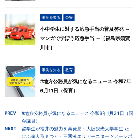
事例を知る
公安
小中学生に対する応急手当の普及啓発 ～
マンガで学ぼう応急手当 ～［福島県須賀
川市］
事例を知る
教育
#地方公務員が気になるニュース 令和7年
6月11日（保育）
PREV
#地方公務員が気になるニュース 令和8年1月24日（国
会議員）
NEXT
留学生が福井の魅力を再発見～大阪観光大学学生 た
けふ菊人形まつり・三國湊エリアモニターツアーレポ