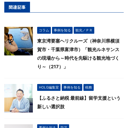
関連記事
コラム
事例を知る
観光／ＰＲ
東京湾要塞ヘリクルーズ（神奈川県横須
賀市・千葉県富津市）「観光ルネサンス
の現場から～時代を先駆ける観光地づく
り～（217）」
HOLG編集室
事例を知る
税務
【ふるさと納税 最前線】留学支援という
新しい選択肢
事例を知る
防災