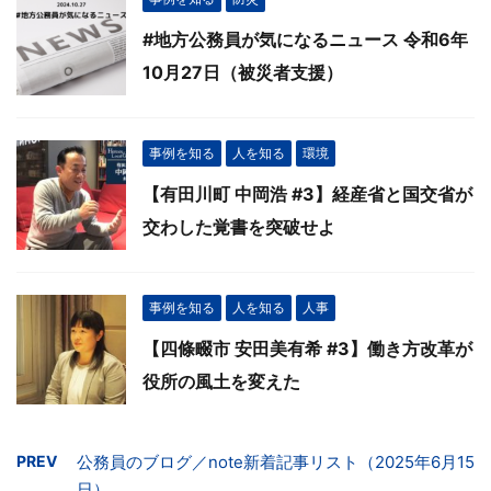
#地方公務員が気になるニュース 令和6年
10月27日（被災者支援）
事例を知る
人を知る
環境
【有田川町 中岡浩 #3】経産省と国交省が
交わした覚書を突破せよ
事例を知る
人を知る
人事
【四條畷市 安田美有希 #3】働き方改革が
役所の風土を変えた
PREV
公務員のブログ／note新着記事リスト（2025年6月15
日）