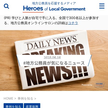
地方公務員を応援するメディア
(PR) 学びと人脈が自宅で手に入る。全国で300名以上が参加す
る、地方公務員オンラインサロンの詳細は
コチラ
HOME
>
事例を知る
>
事例を知る
産業振興