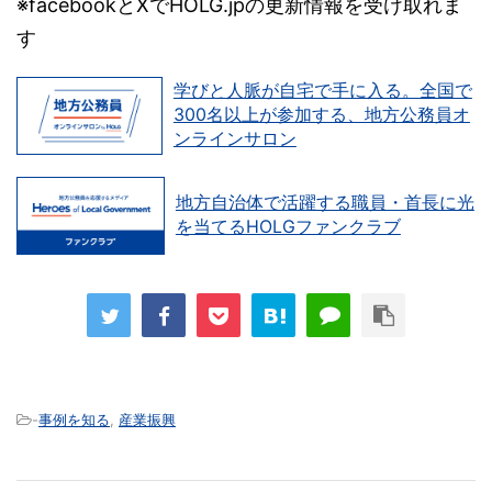
※facebookとXでHOLG.jpの更新情報を受け取れま
す
学びと人脈が自宅で手に入る。全国で
300名以上が参加する、地方公務員オ
ンラインサロン
地方自治体で活躍する職員・首長に光
を当てるHOLGファンクラブ
-
事例を知る
,
産業振興