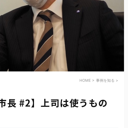
HOME
>
事例を知る
>
市長 #2】上司は使うもの