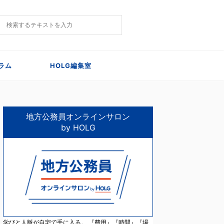
ラム
HOLG編集室
地方公務員オンラインサロン
by HOLG
学びと人脈が自宅で手に入る。 『費用』『時間』『場