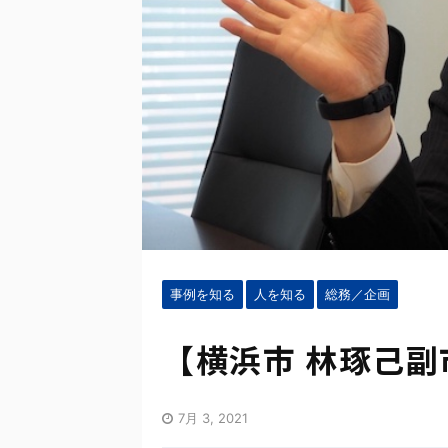
事例を知る
人を知る
総務／企画
【横浜市 林琢己副
7月 3, 2021