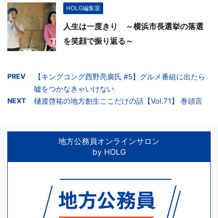
HOLG編集室
人生は一度きり ～横浜市長選挙の落選
を笑顔で振り返る～
PREV
【キングコング西野亮廣氏 #5】グルメ番組に出たら
嘘をつかなきゃいけない
NEXT
樋渡啓祐の地方創生ここだけの話【Vol.71】 巻頭言
地方公務員オンラインサロン
by HOLG