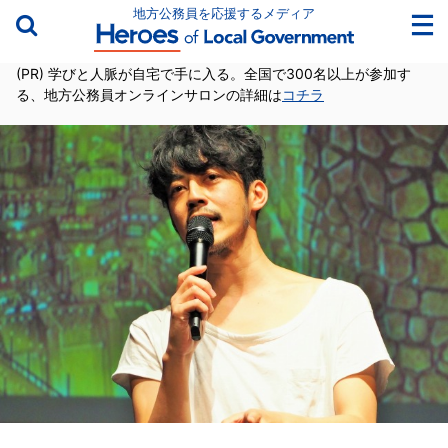
地方公務員を応援するメディア
(PR) 学びと人脈が自宅で手に入る。全国で300名以上が参加す
る、地方公務員オンラインサロンの詳細は
コチラ