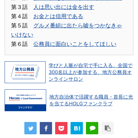
第３話
人は思い出には金を出す
第４話
お金とは信用である
第５話
グルメ番組に出たら嘘をつかなきゃ
いけない
第６話
公務員に面白いことをしてほしい
学びと人脈が自宅で手に入る。全国で
300名以上が参加する、地方公務員オ
ンラインサロン
地方自治体で活躍する職員・首長に光
を当てるHOLGファンクラブ