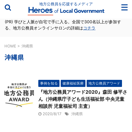
地方公務員を応援するメディア
(PR) 学びと人脈が自宅で手に入る。全国で300名以上が参加す
る、地方公務員オンラインサロンの詳細は
コチラ
HOME
>
沖縄県
沖縄県
事例を知る
健康福祉医療
地方公務員アワード
『地方公務員アワード2020』森田 修平さ
ん（沖縄県庁子ども生活福祉部 中央児童
相談所 児童福祉司 主査）
2020/8/17
沖縄県